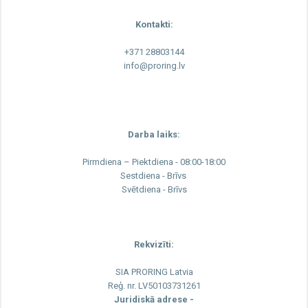
Kontakti:
+371 28803144
info@proring.lv
Darba laiks:
Pirmdiena – Piektdiena - 08:00-18:00
Sestdiena - Brīvs
Svētdiena - Brīvs
Rekvizīti:
SIA PRORING Latvia
Reģ. nr. LV50103731261
Juridiskā adrese -