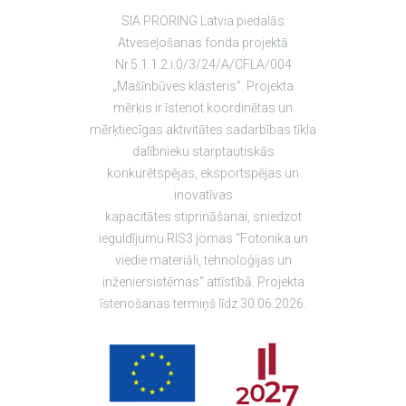
SIA PRORING Latvia piedalās
Atveseļošanas fonda projektā
Nr.5.1.1.2.i.0/3/24/A/CFLA/004
„Mašīnbūves klasteris”. Projekta
mērķis ir īstenot koordinētas un
mērķtiecīgas aktivitātes sadarbības tīkla
dalībnieku starptautiskās
konkurētspējas, eksportspējas un
inovatīvas
kapacitātes stiprināšanai, sniedzot
ieguldījumu RIS3 jomas “Fotonika un
viedie materiāli, tehnoloģijas un
inženiersistēmas” attīstībā. Projekta
īstenošanas termiņš līdz 30.06.2026.