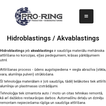
Hidroblastings / Akvablastings
Hidroblastings
jeb
akvablastings
ir saudzīga materiālu mehāniska
attīrīšana no korozijas, eļļas piedegumiem, krāsas pārklājumiem
utml.
Attīrīšanas process - ūdens augstspiediena + viegla abrazīva (stikla,
vara, alumīnija pulveri) strūklošana.
Šī tehnoloģija materiālam ir ļoti saudzīga, tādēļ lielākoties tiek attīrīti
alumīnija un plastmasas izstrādājumi.
Tehnoloģija tiek izmantota auto / moto un citas tehnikas remontā,
kā arī dažādos restaurācijas darbos. Automašīnu detaļu un dzinēju
remontam nepieciešama rūpīga un saudzīga attīrīšana.