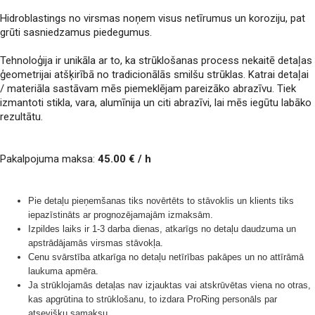
Hidroblastings no virsmas noņem visus netīrumus un koroziju, pat
grūti sasniedzamus piedegumus.
Tehnoloģija ir unikāla ar to, ka strūklošanas process nekaitē detaļas
ģeometrijai atšķirībā no tradicionālās smilšu strūklas. Katrai detaļai
/ materiāla sastāvam mēs piemeklējam pareizāko abrazīvu. Tiek
izmantoti stikla, vara, alumīnija un citi abrazīvi, lai mēs iegūtu labāko
rezultātu.
Pakalpojuma maksa:
45.00 € / h
Pie detaļu pieņemšanas tiks novērtēts to stāvoklis un klients tiks
iepazīstināts ar prognozējamajām izmaksām.
Izpildes laiks ir 1-3 darba dienas, atkarīgs no detaļu daudzuma un
apstrādājamās virsmas stāvokļa.
Cenu svārstība atkarīga no detaļu netīrības pakāpes un no attīrāmā
laukuma apmēra.
Ja strūklojamās detaļas nav izjauktas vai atskrūvētas viena no otras,
kas apgrūtina to strūklošanu, to izdara ProRing personāls par
atsevišķu samaksu.