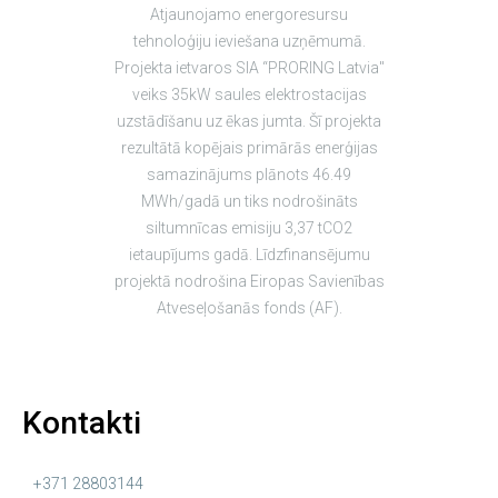
Atjaunojamo energoresursu
tehnoloģiju ieviešana uzņēmumā.
Projekta ietvaros SIA “PRORING Latvia"
veiks 35kW saules elektrostacijas
uzstādīšanu uz ēkas jumta. Šī projekta
rezultātā kopējais primārās enerģijas
samazinājums plānots 46.49
MWh/gadā un tiks nodrošināts
siltumnīcas emisiju 3,37 tCO2
ietaupījums gadā. Līdzfinansējumu
projektā nodrošina Eiropas Savienības
Atveseļošanās fonds (AF).
Kontakti
+371 28803144