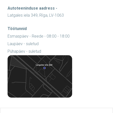
Autoteeninduse aadress -
Latgales iela 349, Rīga, LV-1063
Töötunnid
Esmaspäev - Reede - 08:00 - 18:00
Laupäev - suletud
Pühapäev - suletud