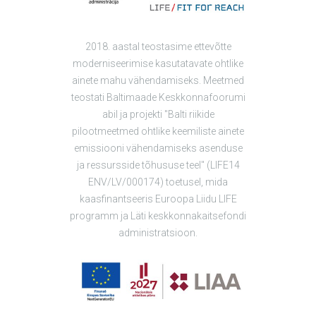
2018. aastal teostasime ettevõtte
moderniseerimise kasutatavate ohtlike
ainete mahu vähendamiseks. Meetmed
teostati Baltimaade Keskkonnafoorumi
abil ja projekti "Balti riikide
pilootmeetmed ohtlike keemiliste ainete
emissiooni vähendamiseks asenduse
ja ressursside tõhususe teel" (LIFE14
ENV/LV/000174) toetusel, mida
kaasfinantseeris Euroopa Liidu LIFE
programm ja Läti keskkonnakaitsefondi
administratsioon.