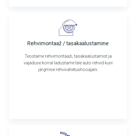
Rehvimontaaž / tasakaalustamine
Teostame rehvimontaaži, tasakaalustamist ja
vajaduse korral ladustame teie auto rehvid kuni
järgmise rehvivahetushooajani.