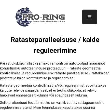
Ratasteparalleelsuse / kalde
reguleerimine
Pärast ükskõik millist veermiku remonti on autotootjad määranud
kohustusliku autoteeninduse protseduuri – rataste geomeetria
kontrollimise ja reguleerimise ehk rataste paralleelsuse / rattakalde/
pöördtelje kalde kontrollimise ja reguleerimise.
Rataste geomeetria kontrollimist ja/või reguleerimist soovitatakse
ka uute rehvide paigaldamisel, et ei tekiks olukorda, et rehvid
hakkavad enneaegselt kuluma või ebaühtlaselt kuluma.
Selle protseduuri teostamiseks on vajalik vastav rattageomeetria
reguleerimise stend. Meie teeninduses kasutatakse uusima