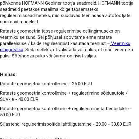
põlvkonna HOFMANN Geoliner tootja seadmeid. HOFMANN tootja
seadmeid peetakse maailma kõige täpsemateks
reguleerimisseadmeteks, mis suudavad teenindada autotootjate
uusimaid mudeleid.
Rataste geomeetria täpse reguleerimise eeltingimuseks on
veermiku seisund. Sel põhjusel soovitame enne rataste
paralleelsuse / kalde reguleerimist kasutada teenust –
Veermiku
diagnostika
. Seda selleks, et välistada võimalus, et mõni veermiku
puks, õõtshoova puks või šarniir on rivist väljas.
Hinnad:
Rataste geomeetria kontrollimine - 25.00 EUR
Rataste geomeetria kontrollmine + reguleerimine sõiduautole /
SUV-le - 40.00 EUR
Rataste geomeetria kontrollmine + reguleerimine tarbesõidukile -
50.00 EUR
Sillastendi reguleerimispoltide lahtiliigutamine - 20.00 - 30.00 EUR