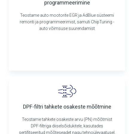
programmeerimine
Teostame auto mootorite EGR ja AdBlue süsteemi
remonti ja programmeerimist, samuti ChipTuning -
auto võimsuse suurendamist
DPF-filtri tahkete osakeste mõõtmine
Teostame tahkete osakeste arvu (PN) mõõtmist
DPF-filtriga diiselsõidukitele, kasutades
sertifitseeritud mõõteseadet nagu tehnoülevaatusel.