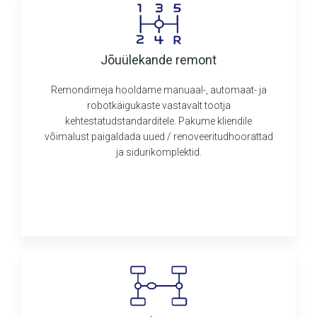
Jõuülekande remont
Remondimeja hooldame manuaal-, automaat- ja
robotkäigukaste vastavalt tootja
kehtestatudstandarditele. Pakume kliendile
võimalust paigaldada uued / renoveeritudhoorattad
ja sidurikomplektid.