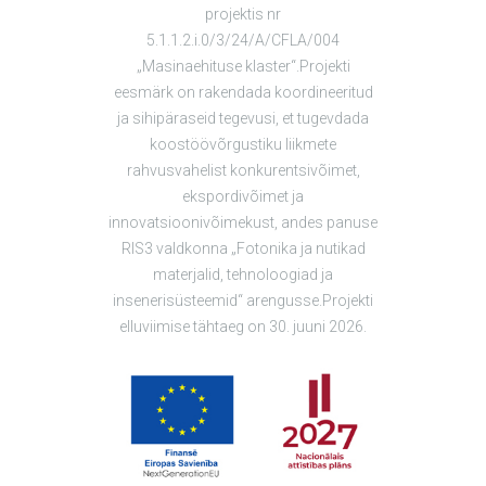
projektis nr
5.1.1.2.i.0/3/24/A/CFLA/004
„Masinaehituse klaster“.Projekti
eesmärk on rakendada koordineeritud
ja sihipäraseid tegevusi, et tugevdada
koostöövõrgustiku liikmete
rahvusvahelist konkurentsivõimet,
ekspordivõimet ja
innovatsioonivõimekust, andes panuse
RIS3 valdkonna „Fotonika ja nutikad
materjalid, tehnoloogiad ja
insenerisüsteemid“ arengusse.Projekti
elluviimise tähtaeg on 30. juuni 2026.