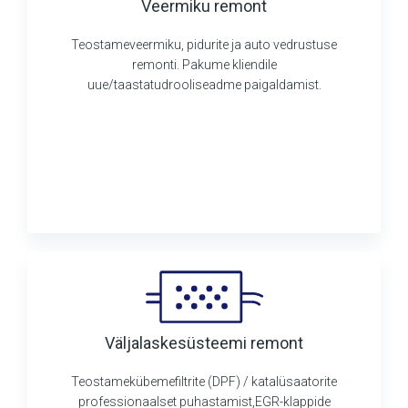
Veermiku remont
Teostameveermiku, pidurite ja auto vedrustuse
remonti. Pakume kliendile
uue/taastatudrooliseadme paigaldamist.
Väljalaskesüsteemi remont
Teostamekübemefiltrite (DPF) / katalüsaatorite
professionaalset puhastamist,EGR-klappide