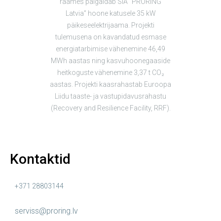
raames paigaldab SIA “PRORING
Latvia” hoone katusele 35 kW
päikeseelektrijaama. Projekti
tulemusena on kavandatud esmase
energiatarbimise vähenemine 46,49
MWh aastas ning kasvuhoonegaaside
heitkoguste vähenemine 3,37 t CO₂
aastas. Projekti kaasrahastab Euroopa
Liidu taaste- ja vastupidavusrahastu
(Recovery and Resilience Facility, RRF).
Kontaktid
+371 28803144
serviss@proring.lv