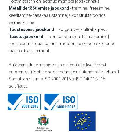
Tootmistsehh on jaotatud mitmeks jaoskonnaks:
Metallide töötlemise jaoskond
- treimine/ freesimine/
keevitamine/ tasakaalustamine ja konstruktsioonide
valmistamine
Tööstuspesu jaoskond
– kõrgsurve- ja ultrahelipesu
Taastusjaoskond
- hoorataste ja sidurite taastamine |
rooliseadmete taastamine | mootoriplokkide, plokikaante
diagnostika ja remont.
Autoteeninduse missiooniks on teostada kvaliteetset
autoremonti tootjate poolt määratletud standardite kohaselt.
Samuti on olemas ISO 9001:2015 ja ISO 14011:2015
sertifikaat.