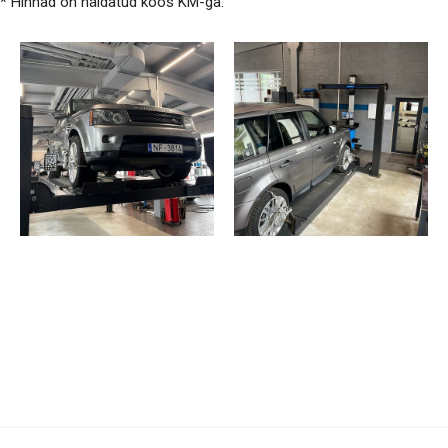
* Hinnad on näidatud koos KM-ga.