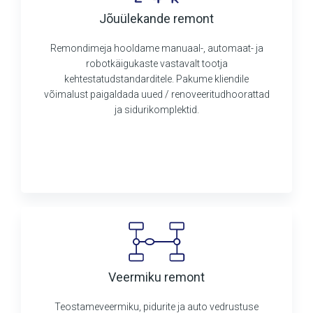
Jõuülekande remont
Remondimeja hooldame manuaal-, automaat- ja
robotkäigukaste vastavalt tootja
kehtestatudstandarditele. Pakume kliendile
võimalust paigaldada uued / renoveeritudhoorattad
ja sidurikomplektid.
Veermiku remont
Teostameveermiku, pidurite ja auto vedrustuse