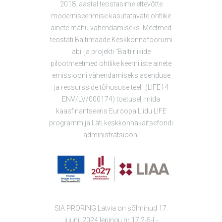
2018. aastal teostasime ettevõtte
moderniseerimise kasutatavate ohtlike
ainete mahu vähendamiseks. Meetmed
teostati Baltimaade Keskkonnafoorumi
abil ja projekti "Balti riikide
pilootmeetmed ohtlike keemiliste ainete
emissiooni vähendamiseks asenduse
ja ressursside tõhususe teel" (LIFE14
ENV/LV/000174) toetusel, mida
kaasfinantseeris Euroopa Liidu LIFE
programm ja Läti keskkonnakaitsefondi
administratsioon.
SIA PRORING Latvia on sõlminud 17.
juunil 2024 lepingu nr 17.2-5-L-