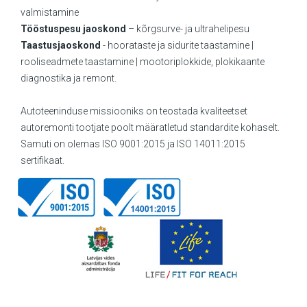
valmistamine
Tööstuspesu jaoskond
– kõrgsurve- ja ultrahelipesu
Taastusjaoskond
- hoorataste ja sidurite taastamine |
rooliseadmete taastamine | mootoriplokkide, plokikaante
diagnostika ja remont.
Autoteeninduse missiooniks on teostada kvaliteetset
autoremonti tootjate poolt määratletud standardite kohaselt.
Samuti on olemas ISO 9001:2015 ja ISO 14011:2015
sertifikaat.