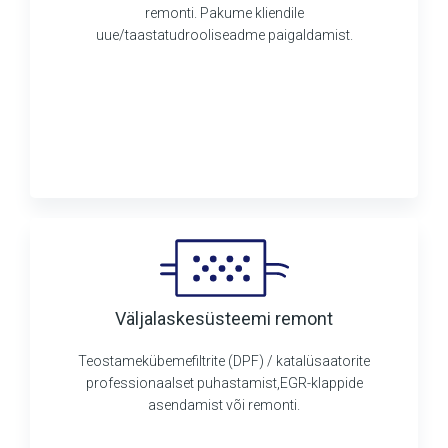
remonti. Pakume kliendile
uue/taastatudrooliseadme paigaldamist.
Väljalaskesüsteemi remont
Teostamekübemefiltrite (DPF) / katalüsaatorite
professionaalset puhastamist,EGR-klappide
asendamist või remonti.