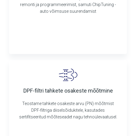
remonti ja programmeerimist, samuti ChipTuning -
auto võimsuse suurendamist
DPF-filtri tahkete osakeste mõõtmine
Teostame tahkete osakeste arvu (PN) mõõtmist
DPF-filtriga diiselsõidukitele, kasutades
sertifitseeritud mõõteseadet nagu tehnoülevaatusel.