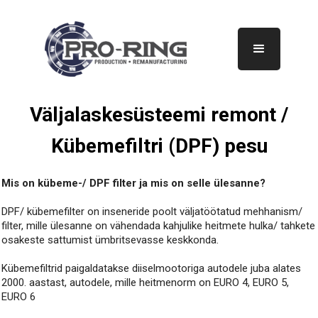
Väljalaskesüsteemi remont /
Kübemefiltri (DPF) pesu
Mis on kübeme-/ DPF filter ja mis on selle ülesanne?
DPF/ kübemefilter on inseneride poolt väljatöötatud mehhanism/
filter, mille ülesanne on vähendada kahjulike heitmete hulka/ tahkete
osakeste sattumist ümbritsevasse keskkonda.
Kübemefiltrid paigaldatakse diiselmootoriga autodele juba alates
2000. aastast, autodele, mille heitmenorm on EURO 4, EURO 5,
EURO 6