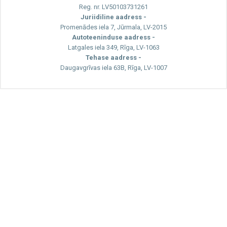
Reg. nr. LV50103731261
Juriidiline aadress -
Promenādes iela 7, Jūrmala, LV-2015
Autoteeninduse aadress -
Latgales iela 349, Rīga, LV-1063
Tehase aadress -
Daugavgrīvas iela 63B, Rīga, LV-1007