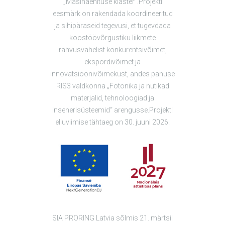
„Masinaehituse klaster“.Projekti
eesmärk on rakendada koordineeritud
ja sihipäraseid tegevusi, et tugevdada
koostöövõrgustiku liikmete
rahvusvahelist konkurentsivõimet,
ekspordivõimet ja
innovatsioonivõimekust, andes panuse
RIS3 valdkonna „Fotonika ja nutikad
materjalid, tehnoloogiad ja
insenerisüsteemid“ arengusse.Projekti
elluviimise tähtaeg on 30. juuni 2026.
SIA PRORING Latvia sõlmis 21. märtsil