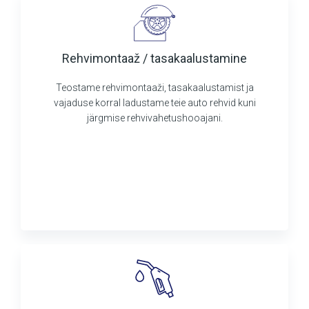
Rehvimontaaž / tasakaalustamine
Teostame rehvimontaaži, tasakaalustamist ja
vajaduse korral ladustame teie auto rehvid kuni
järgmise rehvivahetushooajani.