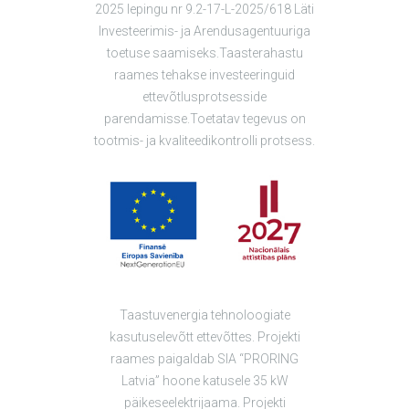
2025 lepingu nr 9.2-17-L-2025/618 Läti
Investeerimis- ja Arendusagentuuriga
toetuse saamiseks.Taasterahastu
raames tehakse investeeringuid
ettevõtlusprotsesside
parendamisse.Toetatav tegevus on
tootmis- ja kvaliteedikontrolli protsess.
Taastuvenergia tehnoloogiate
kasutuselevõtt ettevõttes. Projekti
raames paigaldab SIA “PRORING
Latvia” hoone katusele 35 kW
päikeseelektrijaama. Projekti