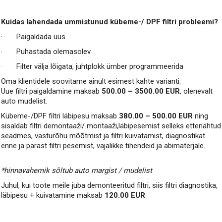
Kuidas lahendada ummistunud kübeme-/ DPF filtri probleemi?
· Paigaldada uus
· Puhastada olemasolev
· Filter välja lõigata, juhtplokk ümber programmeerida
Oma klientidele soovitame ainult esimest kahte varianti.
Uue filtri paigaldamine maksab
500.00 – 3500.00 EUR
, olenevalt
auto mudelist.
Kübeme-/DPF filtri läbipesu maksab
380.00 – 500.00 EUR
ning
sisaldab filtri demontaaži/ montaaži,läbipesemist selleks ettenähtud
seadmes, vasturõhu mõõtmist ja filtri kuivatamist, diagnostikat
enne ja pärast filtri pesemist, vajalikke tihendeid ja abimaterjale.
*hinnavahemik sõltub auto margist / mudelist
Juhul, kui toote meile juba demonteeritud filtri, siis filtri diagnostika,
läbipesu + kuivatamine maksab
120.00 EUR