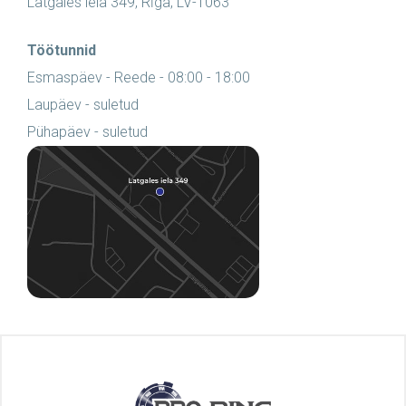
Latgales iela 349, Rīga, LV-1063
Töötunnid
Esmaspäev - Reede - 08:00 - 18:00
Laupäev - suletud
Pühapäev - suletud