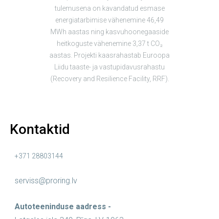
tulemusena on kavandatud esmase
energiatarbimise vähenemine 46,49
MWh aastas ning kasvuhoonegaaside
heitkoguste vähenemine 3,37 t CO₂
aastas. Projekti kaasrahastab Euroopa
Liidu taaste- ja vastupidavusrahastu
(Recovery and Resilience Facility, RRF).
Kontaktid
+371 28803144
serviss@proring.lv
Autoteeninduse aadress -