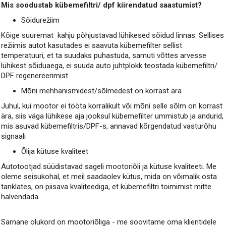
Mis soodustab kübemefiltri/ dpf kiirendatud saastumist?
Sõidurežiim
Kõige suuremat kahju põhjustavad lühikesed sõidud linnas. Sellises
režiimis autot kasutades ei saavuta kübemefilter sellist
temperatuuri, et ta suudaks puhastuda, samuti võttes arvesse
lühikest sõiduaega, ei suuda auto juhtplokk teostada kübemefiltri/
DPF regenereerimist
Mõni mehhanismidest/sõlmedest on korrast ära
Juhul, kui mootor ei tööta korralikult või mõni selle sõlm on korrast
ära, siis väga lühikese aja jooksul kübemefilter ummistub ja andurid,
mis asuvad kübemefiltris/DPF-s, annavad kõrgendatud vasturõhu
signaali
Õlija kütuse kvaliteet
Autotootjad süüdistavad sageli mootoriõli ja kütuse kvaliteeti. Me
oleme seisukohal, et meil saadaolev kütus, mida on võimalik osta
tanklates, on piisava kvaliteediga, et kübemefiltri toimimist mitte
halvendada.
Sarnane olukord on mootoriõliga - me soovitame oma klientidele