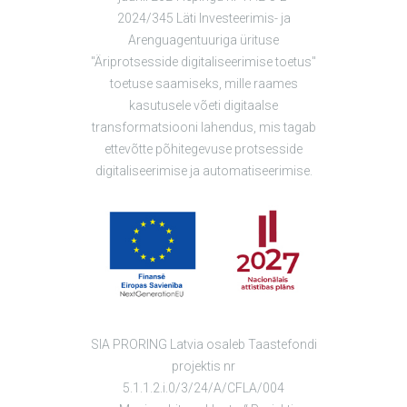
2024/345 Läti Investeerimis- ja
Arenguagentuuriga ürituse
"Äriprotsesside digitaliseerimise toetus"
toetuse saamiseks, mille raames
kasutusele võeti digitaalse
transformatsiooni lahendus, mis tagab
ettevõtte põhitegevuse protsesside
digitaliseerimise ja automatiseerimise.
SIA PRORING Latvia osaleb Taastefondi
projektis nr
5.1.1.2.i.0/3/24/A/CFLA/004