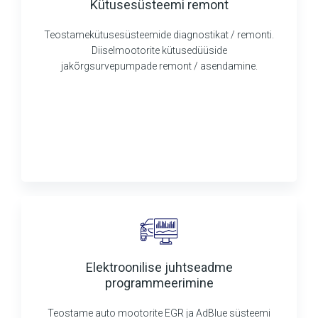
Kütusesüsteemi remont
Teostamekütusesüsteemide diagnostikat / remonti.
Diiselmootorite kütusedüüside
jakõrgsurvepumpade remont / asendamine.
Elektroonilise juhtseadme
programmeerimine
Teostame auto mootorite EGR ja AdBlue süsteemi