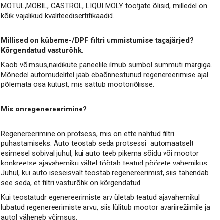
MOTUL,MOBIL, CASTROL, LIQUI MOLY tootjate õlisid, milledel on
kõik vajalikud kvaliteedisertifikaadid.
Millised on kübeme-/DPF filtri ummistumise tagajärjed?
Kõrgendatud vasturõhk.
Kaob võimsus,näidikute paneelile ilmub sümbol summuti märgiga.
Mõnedel automudelitel jääb ebaõnnestunud regenereerimise ajal
põlemata osa kütust, mis sattub mootoriõlisse.
Mis onregenereerimine?
Regenereerimine on protsess, mis on ette nähtud filtri
puhastamiseks. Auto teostab seda protsessi automaatselt
esimesel sobival juhul, kui auto teeb pikema sõidu või mootor
konkreetse ajavahemiku vältel töötab teatud pöörete vahemikus.
Juhul, kui auto iseseisvalt teostab regenereerimist, siis tähendab
see seda, et filtri vasturõhk on kõrgendatud.
Kui teostatudr egenereerimiste arv ületab teatud ajavahemikul
lubatud regenereerimiste arvu, siis lülitub mootor avariirežiimile ja
autol väheneb võimsus.